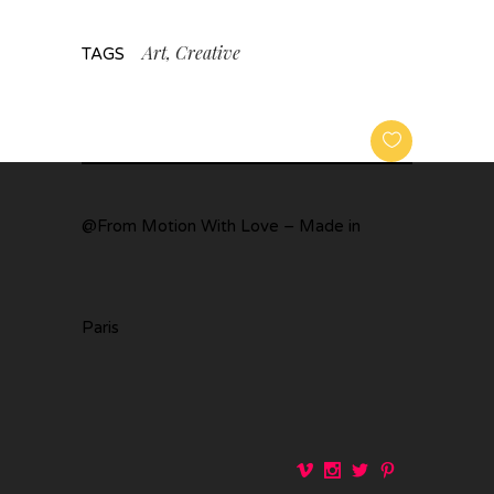
Art, Creative
TAGS
@From Motion With Love – Made in
Paris