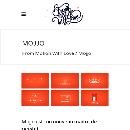
MOJJO
From Motion With Love
/
Mojjo
Mojjo
Mojjo est ton nouveau maître de
tennis !